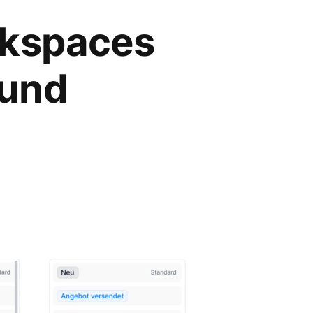
rkspaces
 und