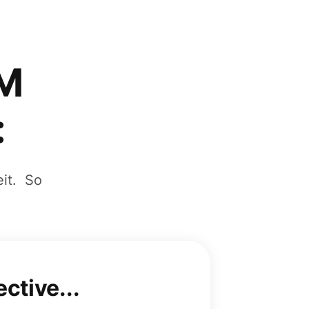
M
:
it. So
ctive...