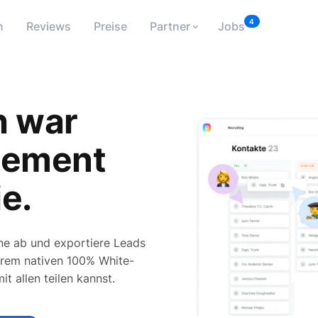
4
n
Reviews
Preise
Partner
Jobs
h war
ement
e.
ine ab und exportiere Leads
serem nativen 100% White-
 allen teilen kannst.