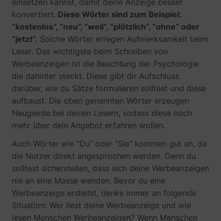
einsetzen kannst, damit deine Anzeige besser
konvertiert.
Diese Wörter sind zum Beispiel:
“kostenlos”, “neu”, “weil”, “plötzlich”, “ohne” oder
“jetzt”.
Solche Wörter erregen Aufmerksamkeit beim
Leser. Das wichtigste beim Schreiben von
1/i/adsct [x2]
Twitter Inc.
Werbeanzeigen ist die Beachtung der Psychologie
die dahinter steckt. Diese gibt dir Aufschluss
darüber, wie du Sätze formulieren solltest und diese
aufbaust. Die oben genannten Wörter erzeugen
Neugierde bei deinen Lesern, sodass diese noch
mehr über dein Angebot erfahren wollen.
Auch Wörter wie “Du” oder “Sie” kommen gut an, da
i/adsct [x2]
Twitter Inc.
die Nutzer direkt angesprochen werden. Denn du
solltest sicherstellen, dass sich deine Werbeanzeigen
nie an eine Masse wenden. Bevor du eine
Werbeanzeige erstellst, denke immer an folgende
Situation: Wer liest deine Werbeanzeige und wie
lesen Menschen Werbeanzeigen? Wenn Menschen