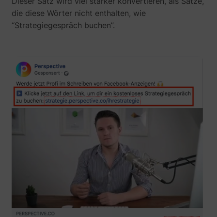
Dieser Satz wird viel stärker konvertieren, als Sätze,
die diese Wörter nicht enthalten, wie
“Strategiegespräch buchen”.
__Secure-YNID
YouTube
LAST_RESULT_ENTRY_KEY
YouTube
LogsDatabaseV2:V#||LogsRequestsStore
YouTube
ServiceWorkerLogsDatabase#SWHealthLog
YouTube