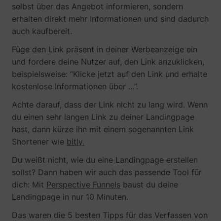
selbst über das Angebot informieren, sondern
erhalten direkt mehr Informationen und sind dadurch
auch kaufbereit.
yt-icons-last-purged
YouTube
Füge den Link präsent in deiner Werbeanzeige ein
und fordere deine Nutzer auf, den Link anzuklicken,
beispielsweise: “Klicke jetzt auf den Link und erhalte
kostenlose Informationen über …”.
Achte darauf, dass der Link nicht zu lang wird. Wenn
YtIdbMeta#databases
YouTube
du einen sehr langen Link zu deiner Landingpage
hast, dann kürze ihn mit einem sogenannten Link
Shortener wie
bitly.
Du weißt nicht, wie du eine Landingpage erstellen
sollst? Dann haben wir auch das passende Tool für
dich: Mit
Perspective Funnels
baust du deine
Landingpage in nur 10 Minuten.
Das waren die 5 besten Tipps für das Verfassen von