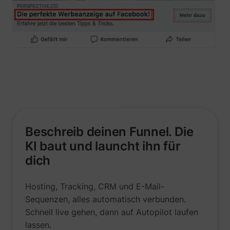
their Twitter
profile.
wistia
www.perspective.co
Used by the
Pe
website to
track the
visitor's use
of video-
_lfa_test_cookie_stored [x4]
sc.lfeeder.com
content - The
cookie roots
from Wistia,
which
provides
video-
software to
Beschreib deinen Funnel. Die
websites.
KI baut und launcht ihn für
dich
Hosting, Tracking, CRM und E-Mail-
Sequenzen, alles automatisch verbunden.
Schnell live gehen, dann auf Autopilot laufen
lassen.