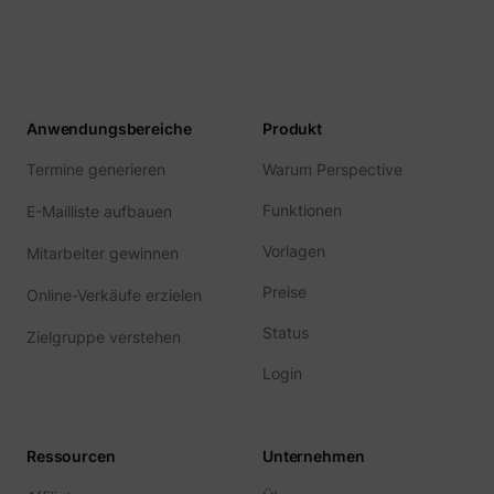
guest_id_ads
Twitter Inc.
Anwendungsbereiche
Produkt
Termine generieren
Warum Perspective
Funktionen
E-Mailliste aufbauen
Vorlagen
Mitarbeiter gewinnen
guest_id_marketing
Twitter Inc.
Preise
Online-Verkäufe erzielen
Status
Zielgruppe verstehen
Login
Ressourcen
Unternehmen