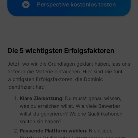
their Twitter
Perspective kostenlos testen
profile.
wistia
www.perspective.co
Used by the
Pe
website to
track the
visitor's use
of video-
_lfa_test_cookie_stored [x4]
sc.lfeeder.com
content - The
cookie roots
Die 5 wichtigsten Erfolgsfaktoren
from Wistia,
which
Jetzt, wo wir die Grundlagen geklärt haben, lass uns
provides
video-
tiefer in die Materie eintauchen. Hier sind die fünf
software to
wichtigsten Erfolgsfaktoren, die Dominic
websites.
identifiziert hat:
Klare Zielsetzung
: Du musst genau wissen,
was du erreichen willst. Wie viele Bewerber
willst du generieren? Welche Qualifikationen
sollten sie haben?
Passende Plattform wählen
: Nicht jede