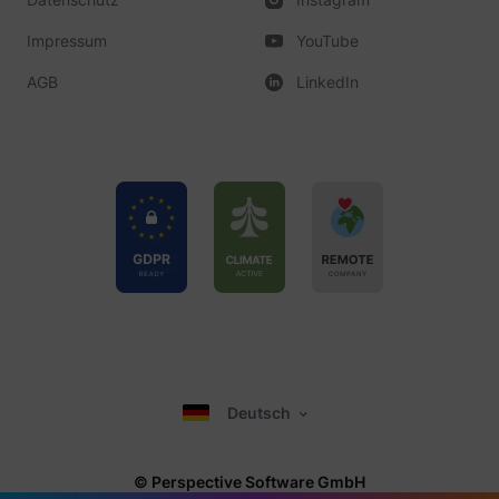
Impressum
YouTube
__Secure-YNID
YouTube
AGB
LinkedIn
LAST_RESULT_ENTRY_KEY
YouTube
LogsDatabaseV2:V#||LogsRequestsStore
YouTube
Deutsch
ServiceWorkerLogsDatabase#SWHealthLog
YouTube
© Perspective Software GmbH