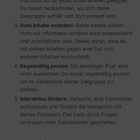
Plattform ist für jedes Unternehmen geeignet.
Du musst herausfinden, wo sich deine
Zielgruppe aufhält und dort präsent sein.
Gute Inhalte erstellen
: Deine Inhalte sollten
nicht nur informativ, sondern auch ansprechend
und unterhaltsam sein. Denke daran, dass du
__tld__
perspective.co
mit deinen Inhalten gegen eine Flut von
anderen Inhalten konkurrierst.
Regelmäßig posten
: Ein einmaliger Post wird
nicht ausreichen. Du musst regelmäßig posten,
um im Gedächtnis deiner Zielgruppe zu
bleiben.
Interaktion fördern
: Versuche, eine Community
_fbp
Meta Platforms, 
aufzubauen und fördere die Interaktion mit
deinen Followern. Das kann durch Fragen,
Umfragen oder Diskussionen geschehen.