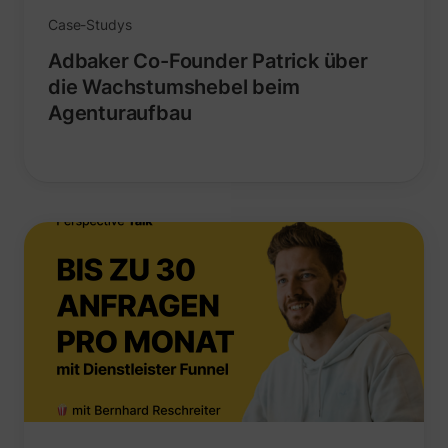
Case-Studys
Adbaker Co-Founder Patrick über
die Wachstumshebel beim
Agenturaufbau
_lfa_expiry
sc.lfeeder.com
ajs_user_id
start.perspectiv