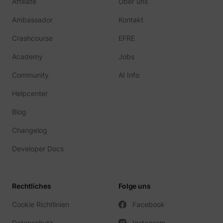
Affiliate
Über uns
_gcl_ls
Google
Ambassador
Kontakt
Crashcourse
EFRE
Academy
Jobs
Community
AI Info
Helpcenter
Blog
Changelog
__Secure-ROLLOUT_TOKEN
YouTube
Developer Docs
Rechtliches
Folge uns
__Secure-YEC
YouTube
Cookie Richtlinien
Facebook
Datenschutz
Instagram