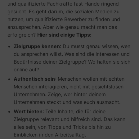
visitor across
This is
und qualifizierte Fachkräfte fast Hände ringend
intercom-device-
Intercom
Sets a specific
27
devices and
beneficial
id-#
ID for the user
gesucht. Es geht darum, die sozialen Medien zu
marketing
for the
which ensures
channels.
nutzen, um qualifizierte Bewerber zu finden und
website, i
the integrity of
order to
ajs_anonymous_id
perspective.co
This cookie is
1 
_uetvid_exp
Microsoft
anzusprechen. Aber wie genau macht man das
the website’s
make valid
used to
chat function.
erfolgreich?
Hier sind einige Tipps:
reports on
identify a
intercom-id-#
Intercom
Allows the
27
the use of
specific
website to
Zielgruppe kennen
: Du musst genau wissen, wen
their
visitor - this
recoqnise the
website.
information is
du ansprechen willst. Was sind die Interessen und
MUID
Microsoft
visitor, in order
used to
bcookie
LinkedIn
Used in
Bedürfnisse deiner Zielgruppe? Wo halten sie sich
to optimize the
identify the
order to
chat-box
online auf?
number of
detect
functionality.
specific
spam and
Authentisch sein
: Menschen wollen mit echten
intercom-session-
Intercom
Sets a specific
7 
visitors on a
improve
#
ID for the user
Menschen interagieren, nicht mit gesichtslosen
website.
the
which ensures
website's
ajs_anonymous_id
start.perspective.co
This cookie is
Pe
Unternehmen. Zeige, wer hinter deinem
the integrity of
security.
used to count
Unternehmen steckt und was euch ausmacht.
the website’s
how many
li_gc
LinkedIn
Stores the
chat function.
times a
user's
Wert bieten
: Teile Inhalte, die für deine
lastExternalReferrer
Meta Platforms, 
currency
www.perspective.co
Saves the
Se
website has
cookie
Zielgruppe relevant und hilfreich sind. Das kann
visitor's
been visited
consent
currency
alles sein, von Tipps und Tricks bis hin zu
by different
state for
preferences.
visitors - this
the curren
Einblicken in den Arbeitsalltag.
lang
www.perspective.co
The cookie
Pe
is done by
domain